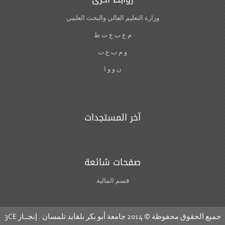
وزارة التعليم العالي والبحث العلمي
م ع ب ع ت ط
و م ب ع ت
ن و و ا
آخر المستجدات
صفحات شائعة
قسم المالية
جميع الحقوق محفوظة © 2014 جامعة أبو بكر بلقايد تلمسان . إنجــاز
3CE