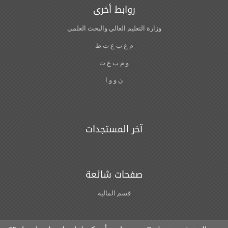
روابط أخرى
وزارة التعليم العالي والبحث العلمي
م ع ب ع ت ط
و م ب ع ت
ن و و ا
آخر المستجدات
صفحات شائعة
قسم المالية