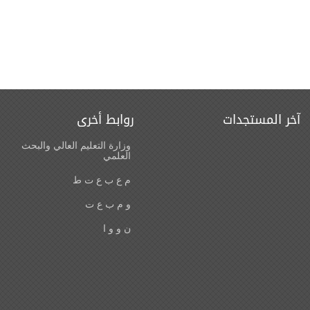
آخر المستجدات
روابط أخرى
وزارة التعليم العالي والبحث
العلمي
م ع ب ع ت ط
و م ب ع ت
ن و و ا