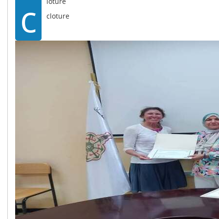
c
loture
cloture