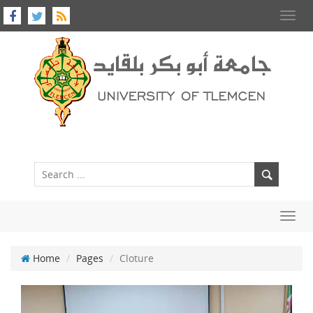
Toggl
navig
Toggl
navig
Home
Pages
Cloture