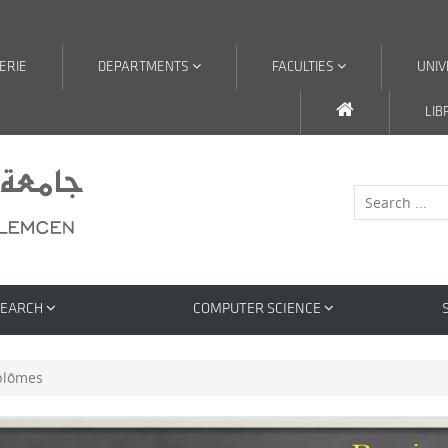
ERIE
DEPARTMENTS
FACULTIES
UNIV
LIB
SEARCH
COMPUTER SCIENCE
plômes