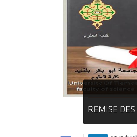
REMISE DES
emise des d